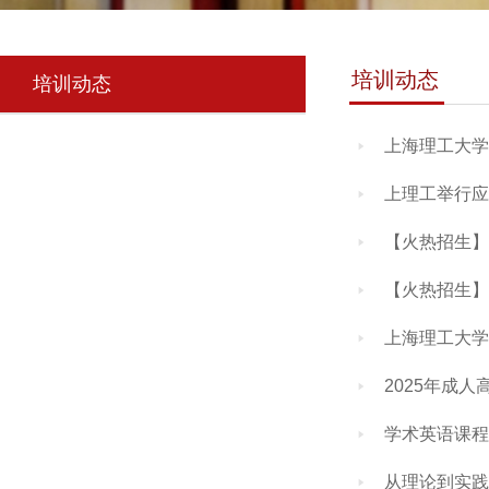
培训动态
培训动态
上海理工大学
󰄤
上理工举行应
󰄤
【火热招生】
󰄤
【火热招生】
󰄤
上海理工大学
󰄤
2025年成
󰄤
学术英语课程
󰄤
从理论到实践
󰄤