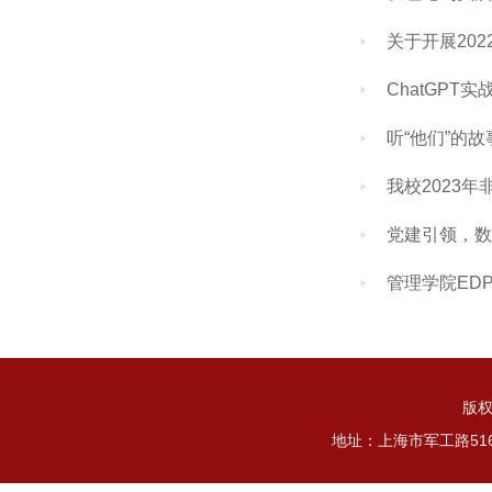
关于开展202
󰄤
ChatGPT
󰄤
听“他们”的
󰄤
我校2023
󰄤
党建引领，数
󰄤
管理学院ED
󰄤
版权
地址：上海市军工路51